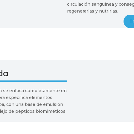
circulación sanguínea y consegu
regenerarlas y nutrirlas.
T
da
kin se enfoca completamente en
nera específica elementos
a, con una base de emulsión
ejo de péptidos biomiméticos