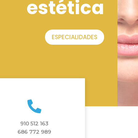
estética
ESPECIALIDADES

910 512 163
686 772 989