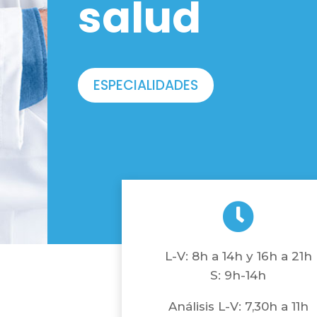
salud
ESPECIALIDADES

L-V: 8h a 14h y 16h a 21h
S: 9h-14h
Análisis L-V: 7,30h a 11h