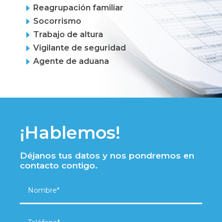
E
Reagrupación familiar
E
Socorrismo
E
Trabajo de altura
E
Vigilante de seguridad
E
Agente de aduana
¡Hablemos!
Déjanos tus datos y nos pondremos en
contacto contigo.