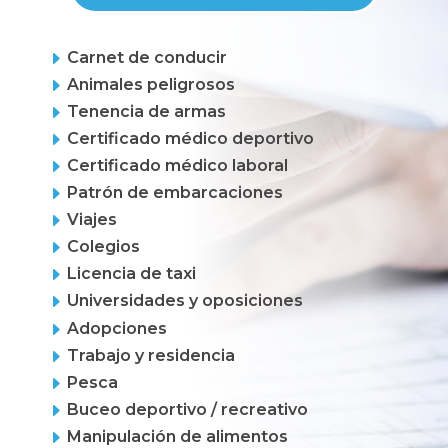
E
Carnet de conducir
E
Animales peligrosos
E
Tenencia de armas
E
Certificado médico deportivo
E
Certificado médico laboral
E
Patrón de embarcaciones
E
Viajes
E
Colegios
E
Licencia de taxi
E
Universidades y oposiciones
E
Adopciones
E
Trabajo y residencia
E
Pesca
E
Buceo deportivo / recreativo
E
Manipulación de alimentos